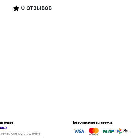
0
отзывов
ателям
Безопасные платежи
илье
ательское соглашение