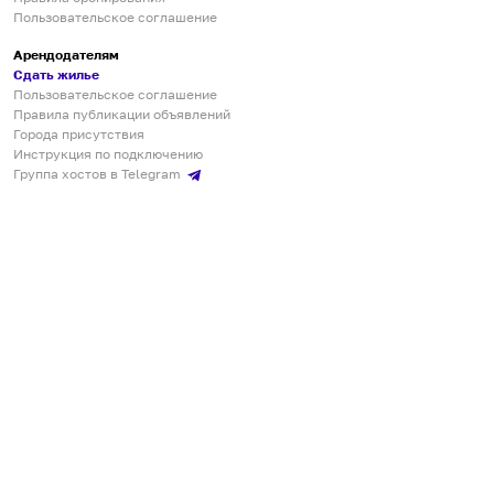
Пользовательское соглашение
Арендодателям
Сдать жилье
Пользовательское соглашение
Правила публикации объявлений
Города присутствия
Инструкция по подключению
Группа хостов в Telegram
Безопасные платежи
Мобильные приложения
Кукурента — платформа для самостоятельных путешествий
О сервисе
О команде
Партнёрам
Инвесторам