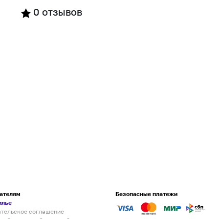
0
отзывов
ателям
Безопасные платежи
илье
ательское соглашение