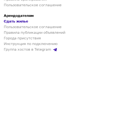
Пользовательское соглашение
Арендодателям
Сдать жилье
Пользовательское соглашение
Правила публикации объявлений
Города присутствия
Инструкция по подключению
Группа хостов в Telegram
Безопасные платежи
Мобильные приложения
Кукурента — платформа для самостоятельных путешествий
О сервисе
О команде
Партнёрам
Инвесторам