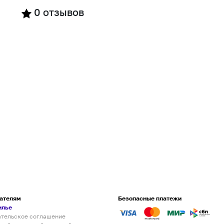
0
отзывов
ателям
Безопасные платежи
илье
ательское соглашение