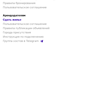
Правила бронирования
Пользовательское соглашение
Арендодателям
Сдать жилье
Пользовательское соглашение
Правила публикации объявлений
Города присутствия
Инструкция по подключению
Группа хостов в Telegram
Безопасные платежи
Мобильные приложения
Кукурента — платформа для самостоятельных путешествий
О сервисе
О команде
Партнёрам