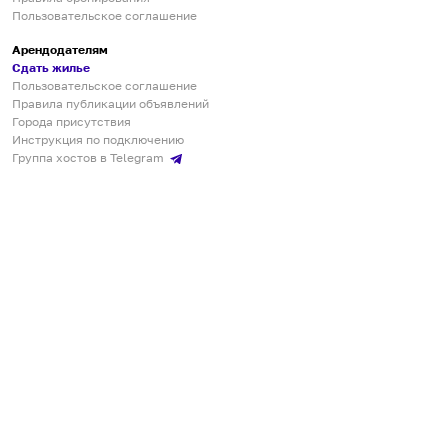
Пользовательское соглашение
Арендодателям
Сдать жилье
Пользовательское соглашение
Правила публикации объявлений
Города присутствия
Инструкция по подключению
Группа хостов в Telegram
Безопасные платежи
Мобильные приложения
Кукурента — платформа для самостоятельных путешествий
О сервисе
О команде
Партнёрам
Инвесторам