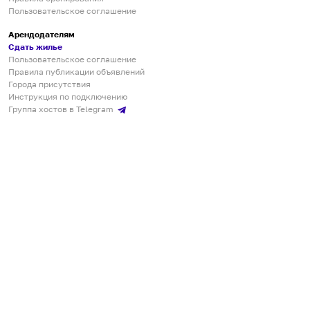
Пользовательское соглашение
Арендодателям
Сдать жилье
Пользовательское соглашение
Правила публикации объявлений
Города присутствия
Инструкция по подключению
Группа хостов в Telegram
Безопасные платежи
Мобильные приложения
Кукурента — платформа для самостоятельных путешествий
О сервисе
О команде
Партнёрам
Инвесторам