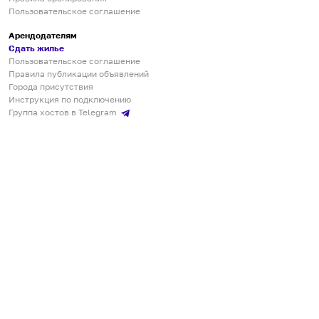
Пользовательское соглашение
Арендодателям
Сдать жилье
Пользовательское соглашение
Правила публикации объявлений
Города присутствия
Инструкция по подключению
Группа хостов в Telegram
Безопасные платежи
Мобильные приложения
Кукурента — платформа для самостоятельных путешествий
О сервисе
О команде
Партнёрам
Инвесторам