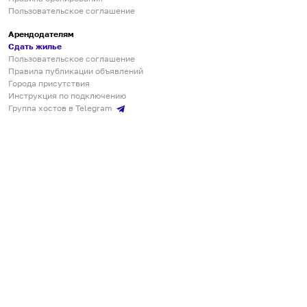
Пользовательское соглашение
Арендодателям
Сдать жилье
Пользовательское соглашение
Правила публикации объявлений
Города присутствия
Инструкция по подключению
Группа хостов в Telegram
Безопасные платежи
Мобильные приложения
Кукурента — платформа для самостоятельных путешествий
О сервисе
О команде
Партнёрам
Инвесторам