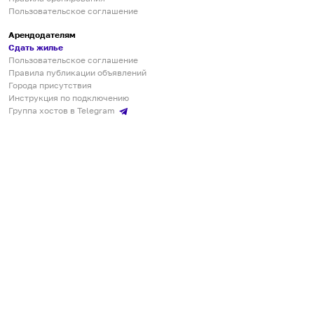
Пользовательское соглашение
Арендодателям
Сдать жилье
Пользовательское соглашение
Правила публикации объявлений
Города присутствия
Инструкция по подключению
Группа хостов в Telegram
Безопасные платежи
Мобильные приложения
Кукурента — платформа для самостоятельных путешествий
О сервисе
О команде
Партнёрам
Инвесторам