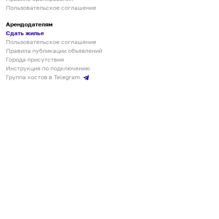
Пользовательское соглашение
Арендодателям
Сдать жилье
Пользовательское соглашение
Правила публикации объявлений
Города присутствия
Инструкция по подключению
Группа хостов в Telegram
Безопасные платежи
Мобильные приложения
Кукурента — платформа для самостоятельных путешествий
О сервисе
О команде
Партнёрам
Инвесторам