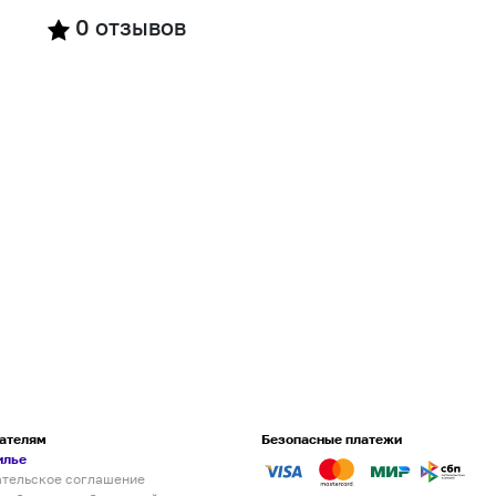
0
отзывов
ателям
Безопасные платежи
илье
ательское соглашение