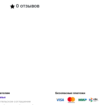
0
отзывов
ателям
Безопасные платежи
илье
ательское соглашение