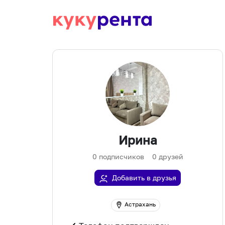
Ирина
0
подписчиков
0
друзей
Добавить в друзья
Астрахань