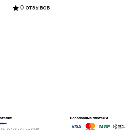
0
отзывов
ателям
Безопасные платежи
илье
ательское соглашение