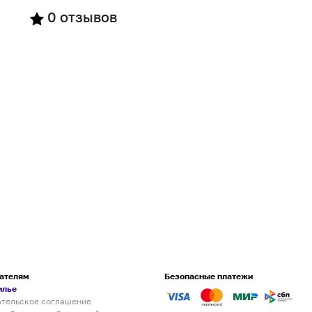
0
отзывов
ателям
Безопасные платежи
илье
ательское соглашение