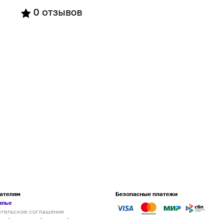
0
отзывов
ателям
Безопасные платежи
илье
ательское соглашение