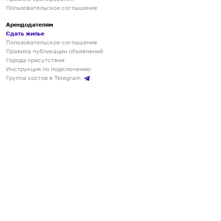
Пользовательское соглашение
Арендодателям
Сдать жилье
Пользовательское соглашение
Правила публикации объявлений
Города присутствия
Инструкция по подключению
Группа хостов в Telegram
Безопасные платежи
Мобильные приложения
Кукурента — платформа для самостоятельных путешествий
О сервисе
О команде
Партнёрам
Инвесторам