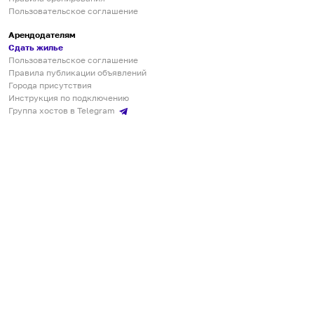
Пользовательское соглашение
Арендодателям
Сдать жилье
Пользовательское соглашение
Правила публикации объявлений
Города присутствия
Инструкция по подключению
Группа хостов в Telegram
Безопасные платежи
Мобильные приложения
Кукурента — платформа для самостоятельных путешествий
О сервисе
О команде
Партнёрам
Инвесторам