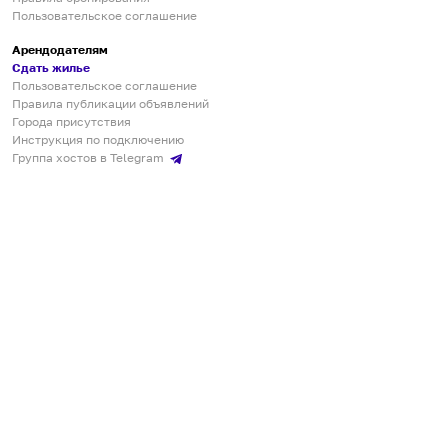
Пользовательское соглашение
Арендодателям
Сдать жилье
Пользовательское соглашение
Правила публикации объявлений
Города присутствия
Инструкция по подключению
Группа хостов в Telegram
Безопасные платежи
Мобильные приложения
Кукурента — платформа для самостоятельных путешествий
О сервисе
О команде
Партнёрам
Инвесторам