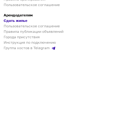
Пользовательское соглашение
Арендодателям
Сдать жилье
Пользовательское соглашение
Правила публикации объявлений
Города присутствия
Инструкция по подключению
Группа хостов в Telegram
Безопасные платежи
Мобильные приложения
Кукурента — платформа для самостоятельных путешествий
О сервисе
О команде
Партнёрам
Инвесторам