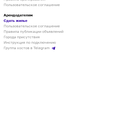
Пользовательское соглашение
Арендодателям
Сдать жилье
Пользовательское соглашение
Правила публикации объявлений
Города присутствия
Инструкция по подключению
Группа хостов в Telegram
Безопасные платежи
Мобильные приложения
Кукурента — платформа для самостоятельных путешествий
О сервисе
О команде
Партнёрам
Инвесторам