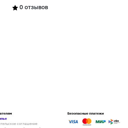
0
отзывов
ателям
Безопасные платежи
илье
ательское соглашение