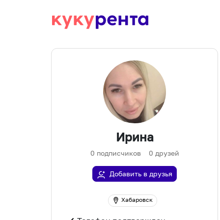
Ирина
0
подписчиков
0
друзей
Добавить в друзья
Хабаровск