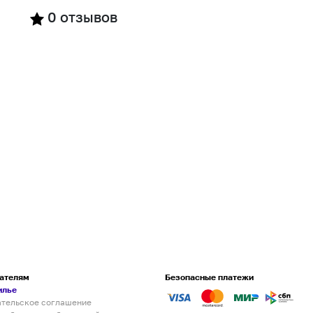
0
отзывов
ателям
Безопасные платежи
илье
ательское соглашение