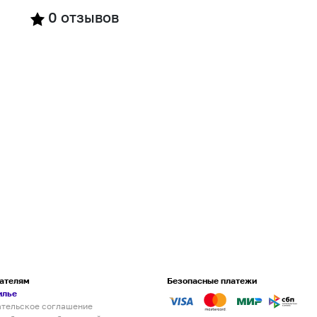
0
отзывов
ателям
Безопасные платежи
илье
ательское соглашение