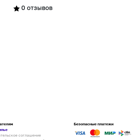
0
отзывов
ателям
Безопасные платежи
илье
ательское соглашение