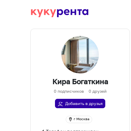
Кира Богаткина
0
подписчиков
0
друзей
Добавить в друзья
г Москва