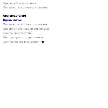
Правила бронирования
Пользовательское соглашение
Арендодателям
Сдать жилье
Пользовательское соглашение
Правила публикации объявлений
Города присутствия
Инструкция по подключению
Группа хостов в Telegram
Безопасные платежи
Мобильные приложения
Кукурента — платформа для самостоятельных путешествий
О сервисе
О команде
Партнёрам