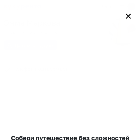
Войти
✕
Эмма Маркова
0
подписчиков
0
друзей
Добавить в друзья
Телефон подтвержден
Собери путешествие без сложностей