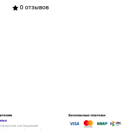
0
отзывов
ателям
Безопасные платежи
илье
ательское соглашение