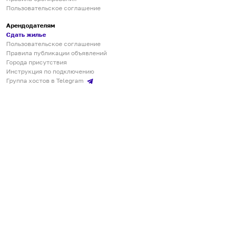
Пользовательское соглашение
Арендодателям
Сдать жилье
Пользовательское соглашение
Правила публикации объявлений
Города присутствия
Инструкция по подключению
Группа хостов в Telegram
Безопасные платежи
Мобильные приложения
Кукурента — платформа для самостоятельных путешествий
О сервисе
О команде
Партнёрам
Инвесторам