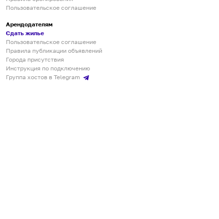
Пользовательское соглашение
Арендодателям
Сдать жилье
Пользовательское соглашение
Правила публикации объявлений
Города присутствия
Инструкция по подключению
Группа хостов в Telegram
Безопасные платежи
Мобильные приложения
Кукурента — платформа для самостоятельных путешествий
О сервисе
О команде
Партнёрам
Инвесторам