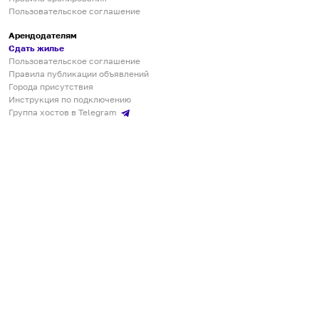
Пользовательское соглашение
Арендодателям
Сдать жилье
Пользовательское соглашение
Правила публикации объявлений
Города присутствия
Инструкция по подключению
Группа хостов в Telegram
Безопасные платежи
Мобильные приложения
Кукурента — платформа для самостоятельных путешествий
О сервисе
О команде
Партнёрам
Инвесторам