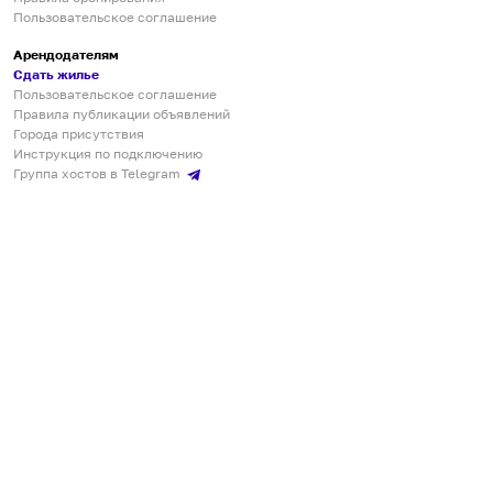
Пользовательское соглашение
Арендодателям
Сдать жилье
Пользовательское соглашение
Правила публикации объявлений
Города присутствия
Инструкция по подключению
Группа хостов в Telegram
Безопасные платежи
Мобильные приложения
Кукурента — платформа для самостоятельных путешествий
О сервисе
О команде
Партнёрам
Инвесторам