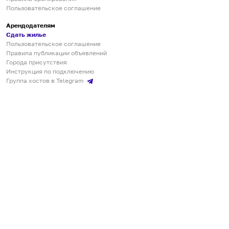
Пользовательское соглашение
Арендодателям
Сдать жилье
Пользовательское соглашение
Правила публикации объявлений
Города присутствия
Инструкция по подключению
Группа хостов в Telegram
Безопасные платежи
Мобильные приложения
Кукурента — платформа для самостоятельных путешествий
О сервисе
О команде
Партнёрам
Инвесторам