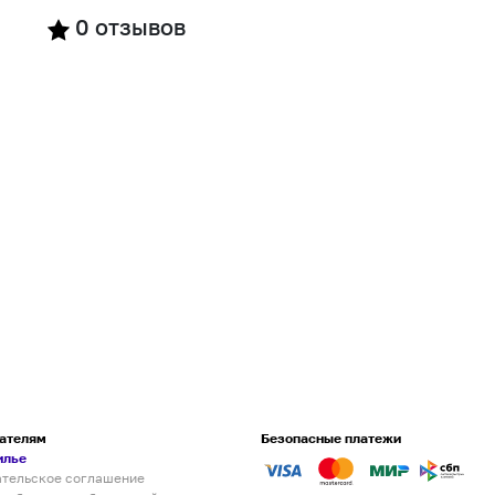
0
отзывов
ателям
Безопасные платежи
илье
ательское соглашение