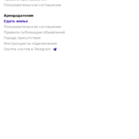
Пользовательское соглашение
Арендодателям
Сдать жилье
Пользовательское соглашение
Правила публикации объявлений
Города присутствия
Инструкция по подключению
Группа хостов в Telegram
Безопасные платежи
Мобильные приложения
Кукурента — платформа для самостоятельных путешествий
О сервисе
О команде
Партнёрам
Инвесторам