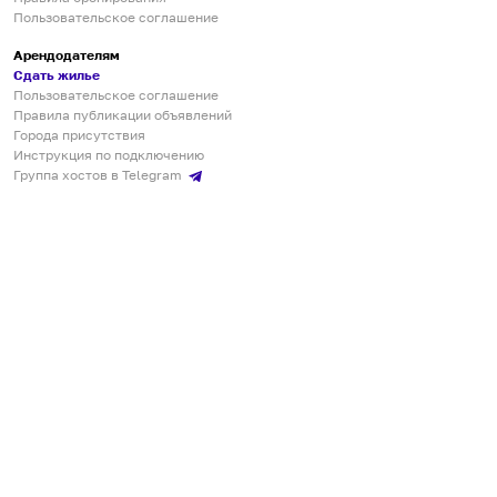
Пользовательское соглашение
Арендодателям
Сдать жилье
Пользовательское соглашение
Правила публикации объявлений
Города присутствия
Инструкция по подключению
Группа хостов в Telegram
Безопасные платежи
Мобильные приложения
Кукурента — платформа для самостоятельных путешествий
О сервисе
О команде
Партнёрам
Инвесторам