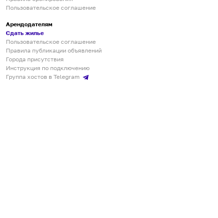
Пользовательское соглашение
Арендодателям
Сдать жилье
Пользовательское соглашение
Правила публикации объявлений
Города присутствия
Инструкция по подключению
Группа хостов в Telegram
Безопасные платежи
Мобильные приложения
Кукурента — платформа для самостоятельных путешествий
О сервисе
О команде
Партнёрам
Инвесторам