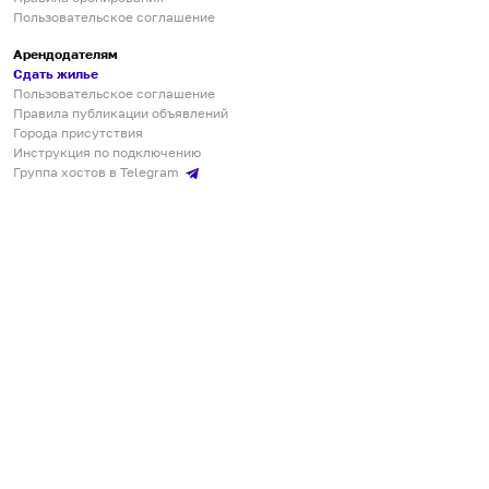
Пользовательское соглашение
Арендодателям
Сдать жилье
Пользовательское соглашение
Правила публикации объявлений
Города присутствия
Инструкция по подключению
Группа хостов в Telegram
Безопасные платежи
Мобильные приложения
Кукурента — платформа для самостоятельных путешествий
О сервисе
О команде
Партнёрам
Инвесторам