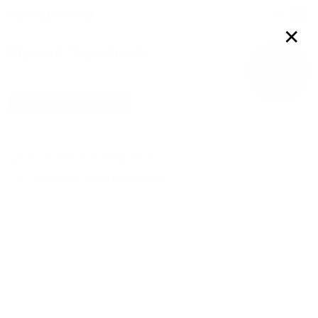
Войти
✕
Ирина Ушитова
0
подписчиков
0
друзей
Добавить в друзья
Телефон подтвержден
Личность подтверждена