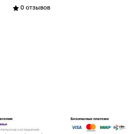
0
отзывов
ателям
Безопасные платежи
илье
ательское соглашение