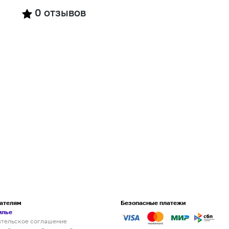
0
отзывов
ателям
Безопасные платежи
илье
ательское соглашение