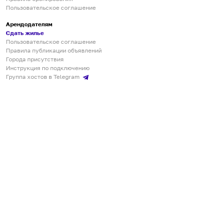
Пользовательское соглашение
Арендодателям
Сдать жилье
Пользовательское соглашение
Правила публикации объявлений
Города присутствия
Инструкция по подключению
Группа хостов в Telegram
Безопасные платежи
Мобильные приложения
Кукурента — платформа для самостоятельных путешествий
О сервисе
О команде
Партнёрам
Инвесторам