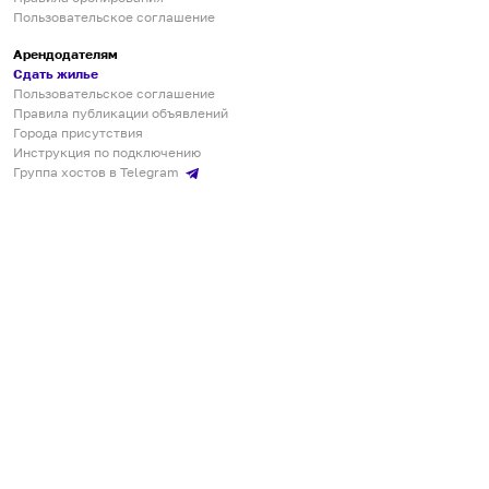
Пользовательское соглашение
Арендодателям
Сдать жилье
Пользовательское соглашение
Правила публикации объявлений
Города присутствия
Инструкция по подключению
Группа хостов в Telegram
Безопасные платежи
Мобильные приложения
Кукурента — платформа для самостоятельных путешествий
О сервисе
О команде
Партнёрам
Инвесторам