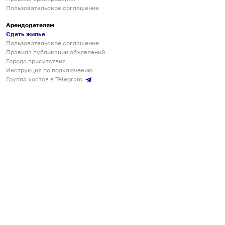
Пользовательское соглашение
Арендодателям
Сдать жилье
Пользовательское соглашение
Правила публикации объявлений
Города присутствия
Инструкция по подключению
Группа хостов в Telegram
Безопасные платежи
Мобильные приложения
Кукурента — платформа для самостоятельных путешествий
О сервисе
О команде
Партнёрам
Инвесторам