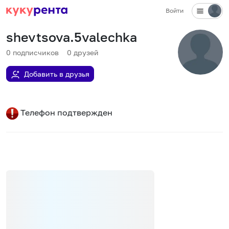
Войти
shevtsova.5valechka
0
подписчиков
0
друзей
Добавить в друзья
Телефон подтвержден