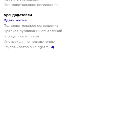
Пользовательское соглашение
Арендодателям
Сдать жилье
Пользовательское соглашение
Правила публикации объявлений
Города присутствия
Инструкция по подключению
Группа хостов в Telegram
Безопасные платежи
Мобильные приложения
Кукурента — платформа для самостоятельных путешествий
О сервисе
О команде
Партнёрам
Инвесторам