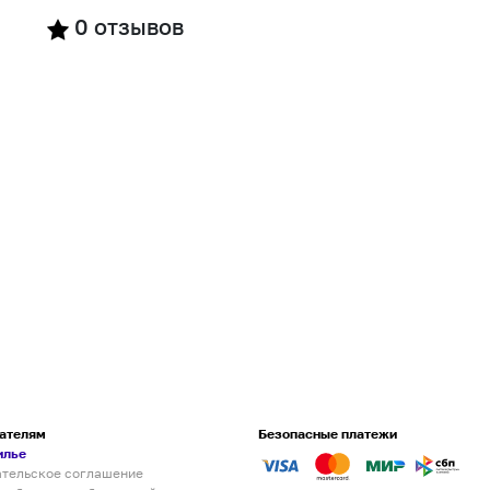
0
отзывов
ателям
Безопасные платежи
илье
ательское соглашение