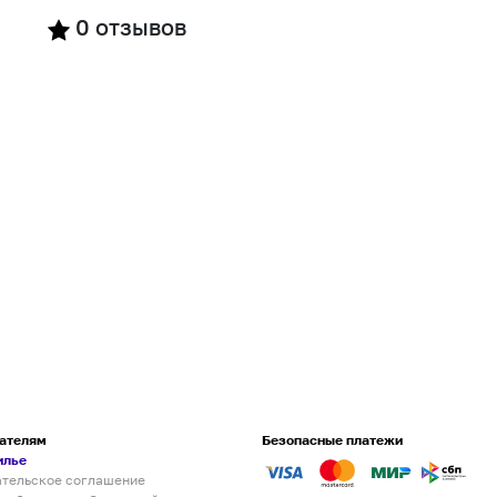
0
отзывов
ателям
Безопасные платежи
илье
ательское соглашение