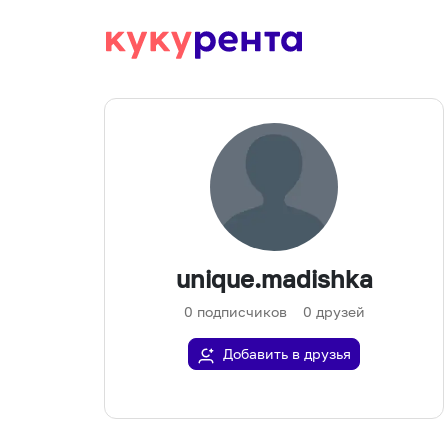
unique.madishka
0
подписчиков
0
друзей
Добавить в друзья