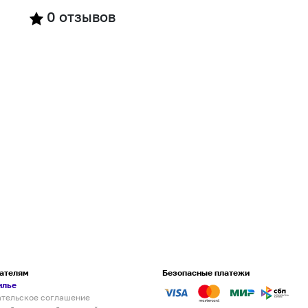
0
отзывов
ателям
Безопасные платежи
илье
ательское соглашение