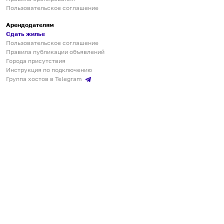
Пользовательское соглашение
Арендодателям
Сдать жилье
Пользовательское соглашение
Правила публикации объявлений
Города присутствия
Инструкция по подключению
Группа хостов в Telegram
Безопасные платежи
Мобильные приложения
Кукурента — платформа для самостоятельных путешествий
О сервисе
О команде
Партнёрам
Инвесторам